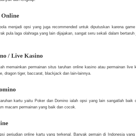
a Online
 bola menjadi opsi yang juga recommended untuk diputuskan karena game
k pula laga olahraga yang lain dijajakan, sangat seru sekali dalam bertaruh
ino / Live Kasino
lah memainkan permainan situs taruhan online kasino atau permainan live k
e, dragon tiger, baccarat, blackjack dan lain-lainnya.
Domino
 taruhan kartu yaitu Poker dan Domino ialah opsi yang lain sangatlah bai
am macam permainan yang baik dan cocok.
line
 opsi perjudian online kartu yang terkenal. Banyak pemain di Indonesia yan