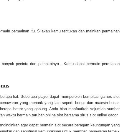
ermain permainan itu. Silakan kamu tentukan dan mainkan permainan
esia banyak pecinta dan pemakainya . Kamu dapat bermain permianan
onus
berapa hal. Beberapa player dapat memperoleh kompilasi games slot
 penawaran yang menarik yang lain seperti bonus dan maxwin besar.
berapa bettor yang gabung. Anda bisa manfaatkan sejumlah sumber
 waktu bermain taruhan online slot bersama situs slot online gacor.
 menginginkan agar dapat bermain slot secara beragam keuntungan yang
at mungkin dan seoptimal kemungkinan untuk memberi penawaran terbaik