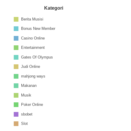
Kategori
Berita Musisi
Bonus New Member
Casino Online
Entertainment
Gates Of Olympus
Judi Online
mahjong ways
Makanan
Musik
Poker Online
sbobet
Slot