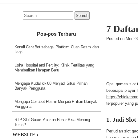
Navigation
Search
for:
7 Dafta
Pos-pos Terbaru
Posted on
Mei 23
Kenali CeriaBet sebagai Platform Cuan Resmi dan
Legal
Usha Hospital and Fertility: Klinik Fertilitas yang
Memberikan Harapan Baru
Mengapa KudaHoki88 Menjadi Situs Pilihan
Opsi games slot 
Banyak Pengguna
beberapa player 
https://chickenr
Mengapa Ceriabet Resmi Menjadi Pilihan Banyak
terpopuler yang p
Pengguna
1. Judi Slo
RTP Slot Gacor: Apakah Benar Bisa Menang
Terus?
Perjudian slot g
WEBSITE :
tipe games yang 