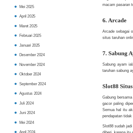
macam pasaran to
Mei 2025
April 2025
6. Arcade
Maret 2025
Arcade sebagai o
Februari 2025
situs taruhan onl
Januari 2025
7. Sabung 
Desember 2024
Sabung ayam iala
November 2024
taruhan sabung a
Oktober 2024
September 2024
Slot88 Sit
Agustus 2024
Gabung bersama s
Juli 2024
gacor paling dip
Semua hal itu a
Juni 2024
pendapatan tidak 
Mei 2024
Slot88 sudah jadi
April 2024
diberi, karena it