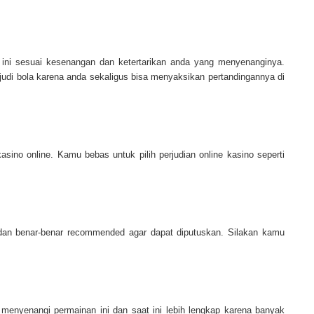
 ini sesuai kesenangan dan ketertarikan anda yang menyenanginya.
 judi bola karena anda sekaligus bisa menyaksikan pertandingannya di
asino online. Kamu bebas untuk pilih perjudian online kasino seperti
k dan benar-benar recommended agar dapat diputuskan. Silakan kamu
g menyenangi permainan ini dan saat ini lebih lengkap karena banyak