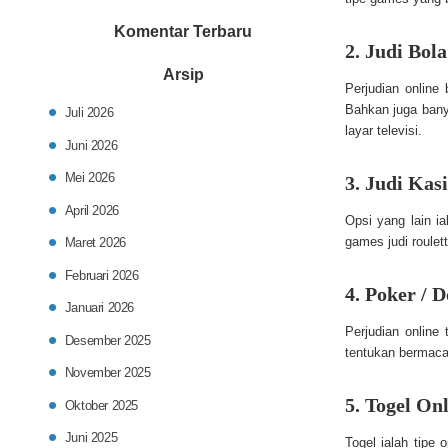
Komentar Terbaru
2. Judi Bol
Arsip
Perjudian online
Bahkan juga banya
Juli 2026
layar televisi.
Juni 2026
Mei 2026
3. Judi Kas
April 2026
Opsi yang lain ia
games judi roulett
Maret 2026
Februari 2026
4. Poker / 
Januari 2026
Perjudian online
Desember 2025
tentukan bermac
November 2025
5. Togel On
Oktober 2025
Juni 2025
Togel ialah tipe