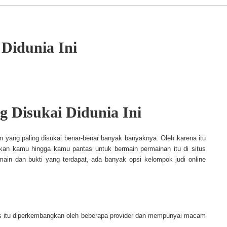
 Didunia Ini
g Disukai Didunia Ini
 yang paling disukai benar-benar banyak banyaknya. Oleh karena itu
ikan kamu hingga kamu pantas untuk bermain permainan itu di situs
ain dan bukti yang terdapat, ada banyak opsi kelompok judi online
ames itu diperkembangkan oleh beberapa provider dan mempunyai macam