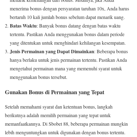
menerima bonus dengan persyaratan taruhan 10x, Anda harus
bertaruh 10 kali jumlah bonus sebelum dapat menarik uang.
Batas Waktu
: Banyak bonus datang dengan batas waktu
tertentu. Pastikan Anda menggunakan bonus dalam periode
yang ditentukan untuk menghindari kehilangan kesempatan.
Jenis Permainan yang Dapat Dimainkan
: Beberapa bonus
hanya berlaku untuk jenis permainan tertentu. Pastikan Anda
mengetahui permainan mana yang memenuhi syarat untuk
menggunakan bonus tersebut.
Gunakan Bonus di Permainan yang Tepat
Setelah memahami syarat dan ketentuan bonus, langkah
berikutnya adalah memilih permainan yang tepat untuk
memanfaatkannya. Di Sbobet 88, beberapa permainan mungkin
lebih menguntungkan untuk digunakan dengan bonus tertentu.