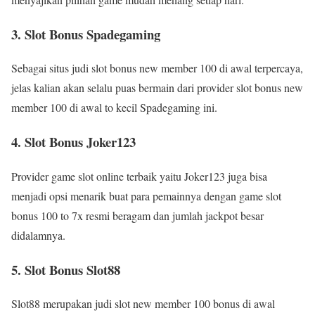
3. Slot Bonus Spadegaming
Sebagai situs judi slot bonus new member 100 di awal terpercaya,
jelas kalian akan selalu puas bermain dari provider slot bonus new
member 100 di awal to kecil Spadegaming ini.
4. Slot Bonus Joker123
Provider game slot online terbaik yaitu Joker123 juga bisa
menjadi opsi menarik buat para pemainnya dengan game slot
bonus 100 to 7x resmi beragam dan jumlah jackpot besar
didalamnya.
5. Slot Bonus Slot88
Slot88 merupakan judi slot new member 100 bonus di awal