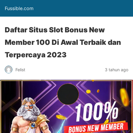
Fussible.com
Daftar Situs Slot Bonus New
Member 100 Di Awal Terbaik dan
Terpercaya 2023
Felist
3 tahun ago