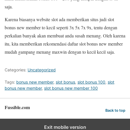
saja.
Karena biasanya website slot ada memberikan situs judi slot
bonus new member to kecil seperti 3x 5x 7x 9x, tentu dengan
perkalian banyak akan membuat anda susah menang. Oleh karena
itu, kita memberikan rekomendasi daftar slot bonus new member
mudah gampang menang maxwin dengan to kecil kecil saja.
Categories:
Uncategorized
Tags:
bonus new member
,
slot bonus
,
slot bonus 100
,
slot
bonus new member
,
slot bonus new member 100
Fussible.com
Back to top
Exit mobile version