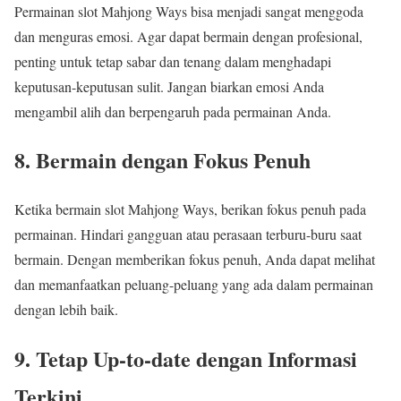
Permainan slot Mahjong Ways bisa menjadi sangat menggoda
dan menguras emosi. Agar dapat bermain dengan profesional,
penting untuk tetap sabar dan tenang dalam menghadapi
keputusan-keputusan sulit. Jangan biarkan emosi Anda
mengambil alih dan berpengaruh pada permainan Anda.
8. Bermain dengan Fokus Penuh
Ketika bermain slot Mahjong Ways, berikan fokus penuh pada
permainan. Hindari gangguan atau perasaan terburu-buru saat
bermain. Dengan memberikan fokus penuh, Anda dapat melihat
dan memanfaatkan peluang-peluang yang ada dalam permainan
dengan lebih baik.
9. Tetap Up-to-date dengan Informasi
Terkini