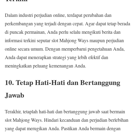
Dalam industri perjudian online, terdapat perubahan dan
perkembangan yang terjadi dengan cepat. Agar dapat tetap berada
di puncak permainan, Anda perlu selalu mengikuti berita dan
informasi terkini seputar slot Mahjong Ways maupun perjudian
online secara umum. Dengan memperbarui pengetahuan Anda,
Anda dapat menerapkan strategi yang lebih efektif dan
meningkatkan peluang kemenangan Anda.
10. Tetap Hati-Hati dan Bertanggung
Jawab
Terakhir, tetaplah hati-hati dan bertanggung jawab saat bermain
slot Mahjong Ways. Hindari kecanduan dan perjudian berlebihan
yang dapat merugikan Anda. Pastikan Anda bermain dengan