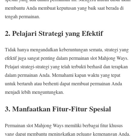
membantu Anda membuat keputusan yang baik saat berada di
tengah permainan.
2. Pelajari Strategi yang Efektif
Tidak hanya mengandalkan keberuntungan semata, strategi yang
efektif juga sangat penting dalam permainan slot Mahjong Ways.
Pelajari strategi-strategi yang telah terbukti berhasil dan terapkan
dalam permainan Anda. Memahami kapan waktu yang tepat
untuk bertaruh atau berhenti dapat membuat permainan Anda
menjadi lebih menguntungkan.
3. Manfaatkan Fitur-Fitur Spesial
Permainan slot Mahjong Ways memiliki berbagai fitur khusus
yang dapat membantu meningkatkan peluang kemenangan Anda.