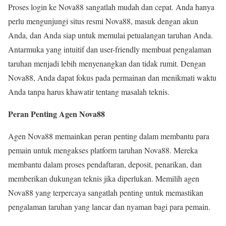
Proses login ke Nova88 sangatlah mudah dan cepat. Anda hanya
perlu mengunjungi situs resmi Nova88, masuk dengan akun
Anda, dan Anda siap untuk memulai petualangan taruhan Anda.
Antarmuka yang intuitif dan user-friendly membuat pengalaman
taruhan menjadi lebih menyenangkan dan tidak rumit. Dengan
Nova88, Anda dapat fokus pada permainan dan menikmati waktu
Anda tanpa harus khawatir tentang masalah teknis.
Peran Penting Agen Nova88
Agen Nova88 memainkan peran penting dalam membantu para
pemain untuk mengakses platform taruhan Nova88. Mereka
membantu dalam proses pendaftaran, deposit, penarikan, dan
memberikan dukungan teknis jika diperlukan. Memilih agen
Nova88 yang terpercaya sangatlah penting untuk memastikan
pengalaman taruhan yang lancar dan nyaman bagi para pemain.