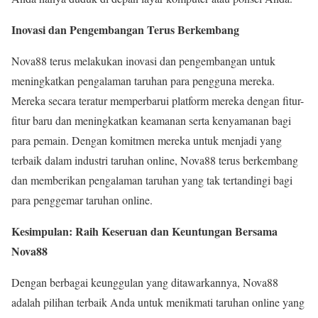
Inovasi dan Pengembangan Terus Berkembang
Nova88 terus melakukan inovasi dan pengembangan untuk
meningkatkan pengalaman taruhan para pengguna mereka.
Mereka secara teratur memperbarui platform mereka dengan fitur-
fitur baru dan meningkatkan keamanan serta kenyamanan bagi
para pemain. Dengan komitmen mereka untuk menjadi yang
terbaik dalam industri taruhan online, Nova88 terus berkembang
dan memberikan pengalaman taruhan yang tak tertandingi bagi
para penggemar taruhan online.
Kesimpulan: Raih Keseruan dan Keuntungan Bersama
Nova88
Dengan berbagai keunggulan yang ditawarkannya, Nova88
adalah pilihan terbaik Anda untuk menikmati taruhan online yang