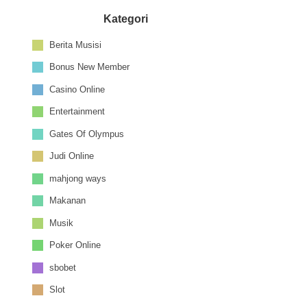
Kategori
Berita Musisi
Bonus New Member
Casino Online
Entertainment
Gates Of Olympus
Judi Online
mahjong ways
Makanan
Musik
Poker Online
sbobet
Slot