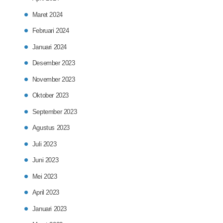
Maret 2024
Februari 2024
Januari 2024
Desember 2023
November 2023
Oktober 2023
September 2023
Agustus 2023
Juli 2023
Juni 2023
Mei 2023
April 2023
Januari 2023