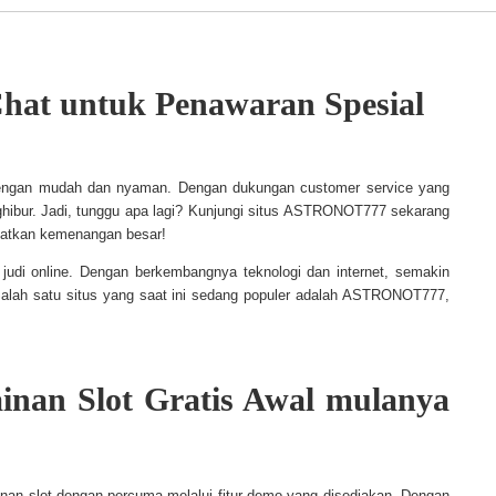
Chat untuk Penawaran Spesial
dengan mudah dan nyaman. Dengan dukungan customer service yang
hibur. Jadi, tunggu apa lagi? Kunjungi situs ASTRONOT777 sekarang
apatkan kemenangan besar!
 judi online. Dengan berkembangnya teknologi dan internet, semakin
alah satu situs yang saat ini sedang populer adalah ASTRONOT777,
nan Slot Gratis Awal mulanya
an slot dengan percuma melalui fitur demo yang disediakan. Dengan