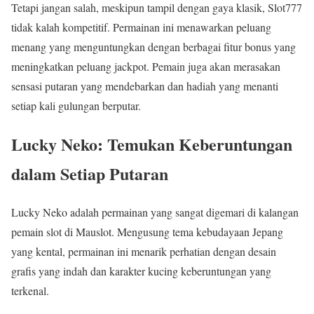
Tetapi jangan salah, meskipun tampil dengan gaya klasik, Slot777
tidak kalah kompetitif. Permainan ini menawarkan peluang
menang yang menguntungkan dengan berbagai fitur bonus yang
meningkatkan peluang jackpot. Pemain juga akan merasakan
sensasi putaran yang mendebarkan dan hadiah yang menanti
setiap kali gulungan berputar.
Lucky Neko: Temukan Keberuntungan
dalam Setiap Putaran
Lucky Neko adalah permainan yang sangat digemari di kalangan
pemain slot di Mauslot. Mengusung tema kebudayaan Jepang
yang kental, permainan ini menarik perhatian dengan desain
grafis yang indah dan karakter kucing keberuntungan yang
terkenal.