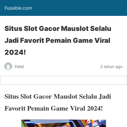
Fussible.com
Situs Slot Gacor Mauslot Selalu
Jadi Favorit Pemain Game Viral
2024!
Felist
2 tahun ago
Situs Slot Gacor Mauslot Selalu Jadi
Favorit Pemain Game Viral 2024!