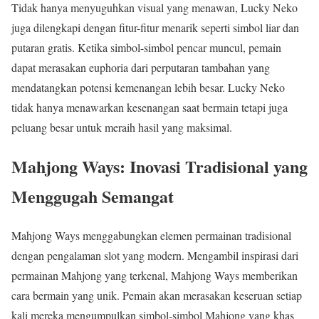
Tidak hanya menyuguhkan visual yang menawan, Lucky Neko
juga dilengkapi dengan fitur-fitur menarik seperti simbol liar dan
putaran gratis. Ketika simbol-simbol pencar muncul, pemain
dapat merasakan euphoria dari perputaran tambahan yang
mendatangkan potensi kemenangan lebih besar. Lucky Neko
tidak hanya menawarkan kesenangan saat bermain tetapi juga
peluang besar untuk meraih hasil yang maksimal.
Mahjong Ways: Inovasi Tradisional yang
Menggugah Semangat
Mahjong Ways menggabungkan elemen permainan tradisional
dengan pengalaman slot yang modern. Mengambil inspirasi dari
permainan Mahjong yang terkenal, Mahjong Ways memberikan
cara bermain yang unik. Pemain akan merasakan keseruan setiap
kali mereka mengumpulkan simbol-simbol Mahjong yang khas