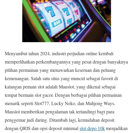
Menyambut tahun 2024, industri perjudian online kembali
memperlihatkan perkembangannya yang pesat dengan banyaknya
pilihan permainan yang menawarkan keseruan dan peluang
kemenangan. Salah satu situs yang muncul sebagai favorit di
kalangan pemain slot adalah Mauslot, yang dikenal sebagai
tempat bermain slot gacor. Dengan berbagai pilihan permainan
menarik seperti Slot777, Lucky Neko, dan Mahjong Ways,
Mauslot memberikan pengalaman tak tertandingi bagi para
penggemar judi daring. Ditambah lagi, kemudahan deposit
dengan QRIS dan opsi deposit minimal
slot depo 10k
menjadikan