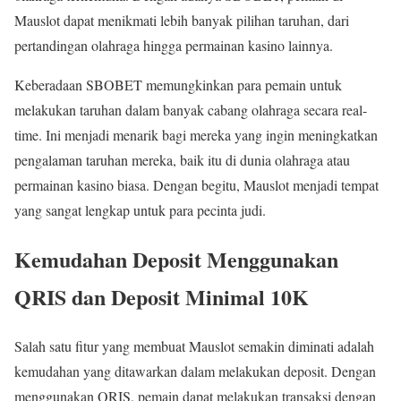
Mauslot dapat menikmati lebih banyak pilihan taruhan, dari
pertandingan olahraga hingga permainan kasino lainnya.
Keberadaan SBOBET memungkinkan para pemain untuk
melakukan taruhan dalam banyak cabang olahraga secara real-
time. Ini menjadi menarik bagi mereka yang ingin meningkatkan
pengalaman taruhan mereka, baik itu di dunia olahraga atau
permainan kasino biasa. Dengan begitu, Mauslot menjadi tempat
yang sangat lengkap untuk para pecinta judi.
Kemudahan Deposit Menggunakan
QRIS dan Deposit Minimal 10K
Salah satu fitur yang membuat Mauslot semakin diminati adalah
kemudahan yang ditawarkan dalam melakukan deposit. Dengan
menggunakan QRIS, pemain dapat melakukan transaksi dengan