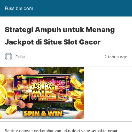
Fussible.com
Strategi Ampuh untuk Menang
Jackpot di Situs Slot Gacor
Felist
2 tahun ago
Seiring dengan perkembangan teknologi yang semakin pesat,