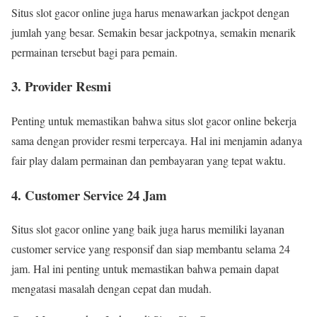
Situs slot gacor online juga harus menawarkan jackpot dengan
jumlah yang besar. Semakin besar jackpotnya, semakin menarik
permainan tersebut bagi para pemain.
3. Provider Resmi
Penting untuk memastikan bahwa situs slot gacor online bekerja
sama dengan provider resmi terpercaya. Hal ini menjamin adanya
fair play dalam permainan dan pembayaran yang tepat waktu.
4. Customer Service 24 Jam
Situs slot gacor online yang baik juga harus memiliki layanan
customer service yang responsif dan siap membantu selama 24
jam. Hal ini penting untuk memastikan bahwa pemain dapat
mengatasi masalah dengan cepat dan mudah.