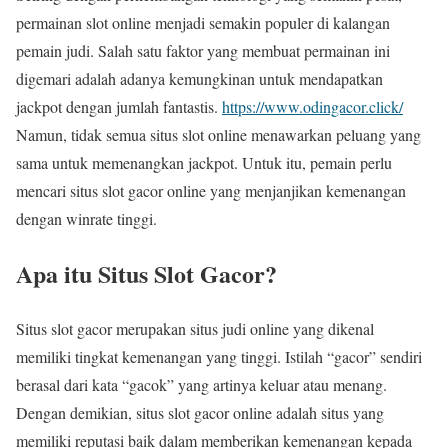
permainan slot online menjadi semakin populer di kalangan
pemain judi. Salah satu faktor yang membuat permainan ini
digemari adalah adanya kemungkinan untuk mendapatkan
jackpot dengan jumlah fantastis.
https://www.odingacor.click/
Namun, tidak semua situs slot online menawarkan peluang yang
sama untuk memenangkan jackpot. Untuk itu, pemain perlu
mencari situs slot gacor online yang menjanjikan kemenangan
dengan winrate tinggi.
Apa itu Situs Slot Gacor?
Situs slot gacor merupakan situs judi online yang dikenal
memiliki tingkat kemenangan yang tinggi. Istilah “gacor” sendiri
berasal dari kata “gacok” yang artinya keluar atau menang.
Dengan demikian, situs slot gacor online adalah situs yang
memiliki reputasi baik dalam memberikan kemenangan kepada