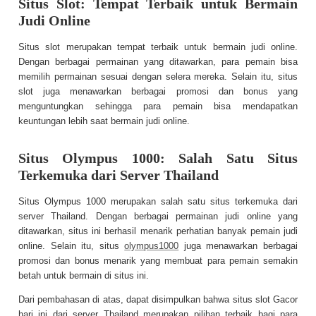
Situs Slot: Tempat Terbaik untuk Bermain
Judi Online
Situs slot merupakan tempat terbaik untuk bermain judi online.
Dengan berbagai permainan yang ditawarkan, para pemain bisa
memilih permainan sesuai dengan selera mereka. Selain itu, situs
slot juga menawarkan berbagai promosi dan bonus yang
menguntungkan sehingga para pemain bisa mendapatkan
keuntungan lebih saat bermain judi online.
Situs Olympus 1000: Salah Satu Situs
Terkemuka dari Server Thailand
Situs Olympus 1000 merupakan salah satu situs terkemuka dari
server Thailand. Dengan berbagai permainan judi online yang
ditawarkan, situs ini berhasil menarik perhatian banyak pemain judi
online. Selain itu, situs
olympus1000
juga menawarkan berbagai
promosi dan bonus menarik yang membuat para pemain semakin
betah untuk bermain di situs ini.
Dari pembahasan di atas, dapat disimpulkan bahwa situs slot Gacor
hari ini dari server Thailand merupakan pilihan terbaik bagi para