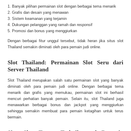
1. Banyak pilihan permainan slot dengan berbagai tema menarik
2. Grafis dan desain yang menawan
3. Sistem keamanan yang terjamin
4. Dukungan pelanggan yang ramah dan responsif
5. Promosi dan bonus yang menggiurkan
Dengan berbagai fitur unggul tersebut, tidak heran jika situs slot
Thailand semakin diminati oleh para pemain judi online.
Slot Thailand: Permainan Slot Seru dari
Server Thailand
Slot Thailand merupakan salah satu permainan slot yang banyak
diminati oleh para pemain judi online. Dengan berbagai tema
menarik dan grafis yang memukau, permainan slot ini berhasil
mencuri perhatian banyak pemain. Selain itu, slot Thailand juga
menawarkan berbagai bonus dan jackpot yang menggiurkan
sehingga semakin membuat para pemain ketagihan untuk terus
bermain.