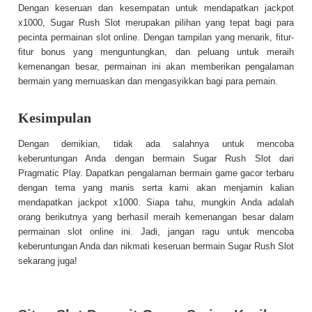
Dengan keseruan dan kesempatan untuk mendapatkan jackpot
x1000, Sugar Rush Slot merupakan pilihan yang tepat bagi para
pecinta permainan slot online. Dengan tampilan yang menarik, fitur-
fitur bonus yang menguntungkan, dan peluang untuk meraih
kemenangan besar, permainan ini akan memberikan pengalaman
bermain yang memuaskan dan mengasyikkan bagi para pemain.
Kesimpulan
Dengan demikian, tidak ada salahnya untuk mencoba
keberuntungan Anda dengan bermain Sugar Rush Slot dari
Pragmatic Play. Dapatkan pengalaman bermain game gacor terbaru
dengan tema yang manis serta kami akan menjamin kalian
mendapatkan jackpot x1000. Siapa tahu, mungkin Anda adalah
orang berikutnya yang berhasil meraih kemenangan besar dalam
permainan slot online ini. Jadi, jangan ragu untuk mencoba
keberuntungan Anda dan nikmati keseruan bermain Sugar Rush Slot
sekarang juga!