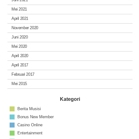
Mei 2021
April 2021
November 2020
Juni 2020
Mei 2020
April 2020
April 2017
Februari 2017
Mei 2015
Kategori
Berita Musisi
Bonus New Member
Casino Online
Entertainment