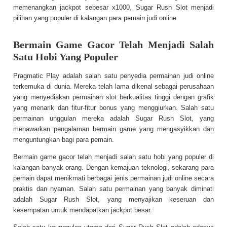
memenangkan jackpot sebesar x1000, Sugar Rush Slot menjadi
pilihan yang populer di kalangan para pemain judi online.
Bermain Game Gacor Telah Menjadi Salah
Satu Hobi Yang Populer
Pragmatic Play adalah salah satu penyedia permainan judi online
terkemuka di dunia. Mereka telah lama dikenal sebagai perusahaan
yang menyediakan permainan slot berkualitas tinggi dengan grafik
yang menarik dan fitur-fitur bonus yang menggiurkan. Salah satu
permainan unggulan mereka adalah Sugar Rush Slot, yang
menawarkan pengalaman bermain game yang mengasyikkan dan
menguntungkan bagi para pemain.
Bermain game gacor telah menjadi salah satu hobi yang populer di
kalangan banyak orang. Dengan kemajuan teknologi, sekarang para
pemain dapat menikmati berbagai jenis permainan judi online secara
praktis dan nyaman. Salah satu permainan yang banyak diminati
adalah Sugar Rush Slot, yang menyajikan keseruan dan
kesempatan untuk mendapatkan jackpot besar.