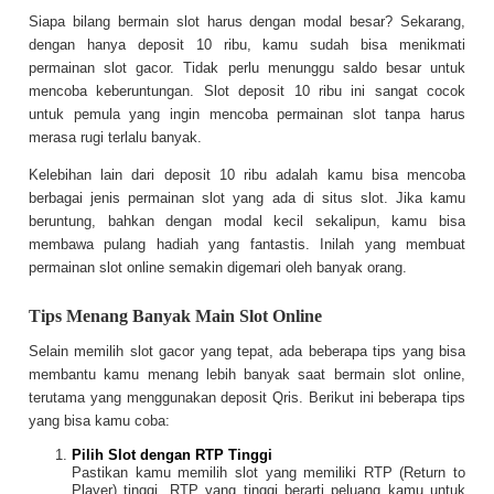
Siapa bilang bermain slot harus dengan modal besar? Sekarang,
dengan hanya deposit 10 ribu, kamu sudah bisa menikmati
permainan slot gacor. Tidak perlu menunggu saldo besar untuk
mencoba keberuntungan. Slot deposit 10 ribu ini sangat cocok
untuk pemula yang ingin mencoba permainan slot tanpa harus
merasa rugi terlalu banyak.
Kelebihan lain dari deposit 10 ribu adalah kamu bisa mencoba
berbagai jenis permainan slot yang ada di situs slot. Jika kamu
beruntung, bahkan dengan modal kecil sekalipun, kamu bisa
membawa pulang hadiah yang fantastis. Inilah yang membuat
permainan slot online semakin digemari oleh banyak orang.
Tips Menang Banyak Main Slot Online
Selain memilih slot gacor yang tepat, ada beberapa tips yang bisa
membantu kamu menang lebih banyak saat bermain slot online,
terutama yang menggunakan deposit Qris. Berikut ini beberapa tips
yang bisa kamu coba:
Pilih Slot dengan RTP Tinggi
Pastikan kamu memilih slot yang memiliki RTP (Return to
Player) tinggi. RTP yang tinggi berarti peluang kamu untuk