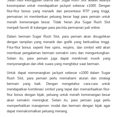
Salah satu keunggulan utama dari Sugar Rush Slot adalah adanya
kesempatan untuk mendapatkan jackpot sebesar x1000. Dengan
fitur-fitur bonus yang menarik dan persentase RTP yang tinggi,
permainan ini memberikan peluang besar bagi para pemain untuk
meraih kemenangan besar. Tidak heran jika Sugar Rush Slot
menjadi favorit di kalangan para pecinta permainan judi online.
Dalam bermain Sugar Rush Slot, para pemain akan disuguhkan
dengan tampilan yang menarik dan grafik yang berkualitas tinggi.
Fitur-fitur bonus seperti free spins, respins, dan simbol wild akan
membuat pengalaman bermain semakin seru dan menguntungkan.
Selain itu, para pemain juga dapat menikmati musik yang
menyenangkan dan efek suara yang menghibur saat bermain.
Untuk dapat memenangkan jackpot sebesar x1000 dalam Sugar
Rush Slot, para pemain perlu memahami aturan dan strategi
bermain yang baik. Dengan mengetahui cara-cara untuk
mendapatkan kombinasi simbol yang tepat dan memanfaatkan fitur-
fitur bonus dengan bijak, peluang untuk meraih kemenangan besar
akan semakin meningkat. Selain itu, para pemain juga perlu
memperhatikan manajemen modal dan bermain dengan bijak agar
dapat memaksimalkan peluang menang.