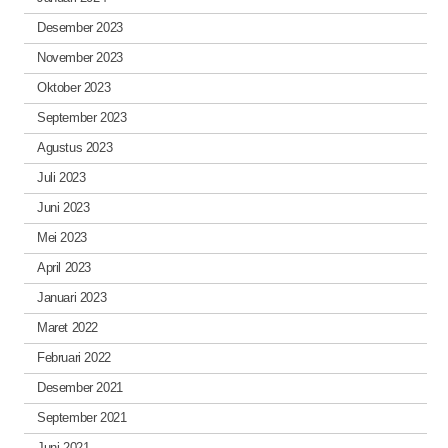
Desember 2023
November 2023
Oktober 2023
September 2023
Agustus 2023
Juli 2023
Juni 2023
Mei 2023
April 2023
Januari 2023
Maret 2022
Februari 2022
Desember 2021
September 2021
Juni 2021