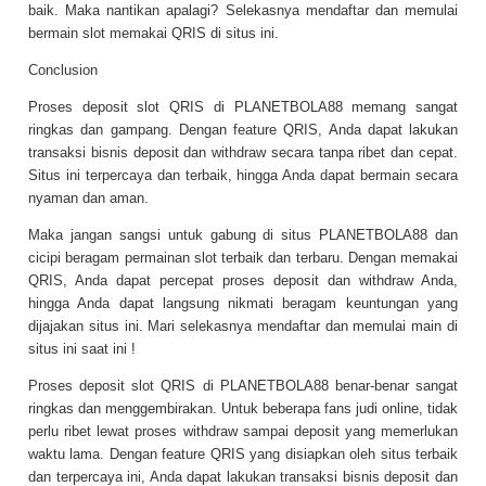
baik. Maka nantikan apalagi? Selekasnya mendaftar dan memulai
bermain slot memakai QRIS di situs ini.
Conclusion
Proses deposit slot QRIS di PLANETBOLA88 memang sangat
ringkas dan gampang. Dengan feature QRIS, Anda dapat lakukan
transaksi bisnis deposit dan withdraw secara tanpa ribet dan cepat.
Situs ini terpercaya dan terbaik, hingga Anda dapat bermain secara
nyaman dan aman.
Maka jangan sangsi untuk gabung di situs PLANETBOLA88 dan
cicipi beragam permainan slot terbaik dan terbaru. Dengan memakai
QRIS, Anda dapat percepat proses deposit dan withdraw Anda,
hingga Anda dapat langsung nikmati beragam keuntungan yang
dijajakan situs ini. Mari selekasnya mendaftar dan memulai main di
situs ini saat ini !
Proses deposit slot QRIS di PLANETBOLA88 benar-benar sangat
ringkas dan menggembirakan. Untuk beberapa fans judi online, tidak
perlu ribet lewat proses withdraw sampai deposit yang memerlukan
waktu lama. Dengan feature QRIS yang disiapkan oleh situs terbaik
dan terpercaya ini, Anda dapat lakukan transaksi bisnis deposit dan