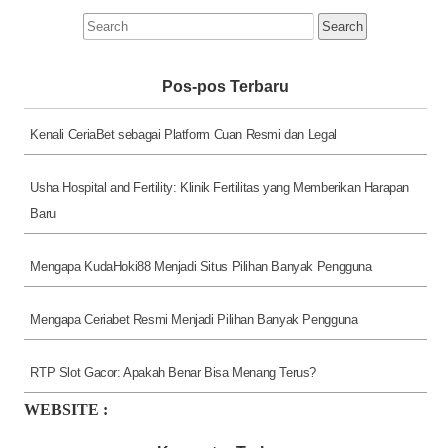
Search
for:
Pos-pos Terbaru
Kenali CeriaBet sebagai Platform Cuan Resmi dan Legal
Usha Hospital and Fertility: Klinik Fertilitas yang Memberikan Harapan
Baru
Mengapa KudaHoki88 Menjadi Situs Pilihan Banyak Pengguna
Mengapa Ceriabet Resmi Menjadi Pilihan Banyak Pengguna
RTP Slot Gacor: Apakah Benar Bisa Menang Terus?
WEBSITE :