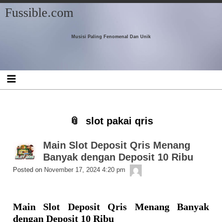
Skip
Skip
Skip
Skip
Skip
Skip
Skip
Skip
Fussible.com
to
to
to
to
to
to
to
to
content
SEARCH-
RECENT-
BLOCK-
RECENT-
ARCHIVES-
CATEGORIES-
META-
2
POSTS-
2
COMMENTS-
2
2
2
2
2
Musisi Paling Fenomenal Dan Unik
slot pakai qris
Main Slot Deposit Qris Menang
Banyak dengan Deposit 10 Ribu
Felist
Posted on
November 17, 2024 4:20 pm
Main Slot Deposit Qris Menang Banyak
dengan Deposit 10 Ribu