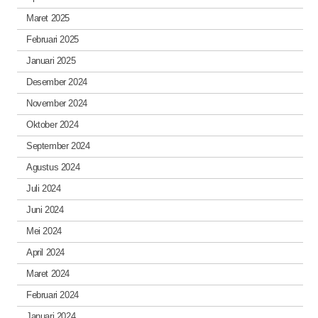
Maret 2025
Februari 2025
Januari 2025
Desember 2024
November 2024
Oktober 2024
September 2024
Agustus 2024
Juli 2024
Juni 2024
Mei 2024
April 2024
Maret 2024
Februari 2024
Januari 2024