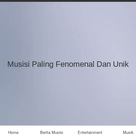
Skip
to
content
Musisi Paling Fenomenal Dan Unik
Home
Berita Musisi
Entertainment
Musik