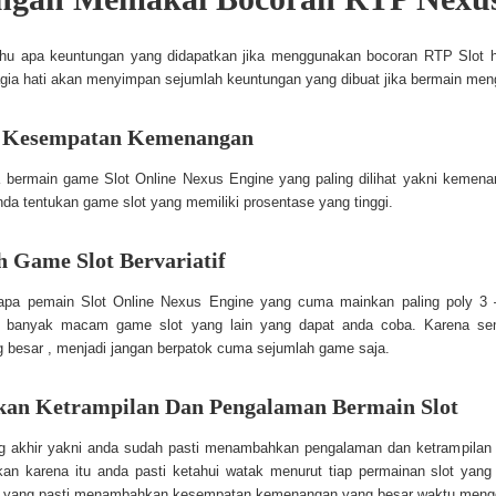
tahu apa keuntungan yang didapatkan jika menggunakan bocoran RTP Slot har
ia hati akan menyimpan sejumlah keuntungan yang dibuat jika bermain meng
n Kesempatan Kemenangan
 bermain game Slot Online Nexus Engine yang paling dilihat yakni kemena
da tentukan game slot yang memiliki prosentase yang tinggi.
 Game Slot Bervariatif
rapa pemain Slot Online Nexus Engine yang cuma mainkan paling poly 3 –
 banyak macam game slot yang lain yang dapat anda coba. Karena sem
besar , menjadi jangan berpatok cuma sejumlah game saja.
n Ketrampilan Dan Pengalaman Bermain Slot
g akhir yakni anda sudah pasti menambahkan pengalaman dan ketrampilan
kan karena itu anda pasti ketahui watak menurut tiap permainan slot yang 
al yang pasti menambahkan kesempatan kemenangan yang besar waktu men