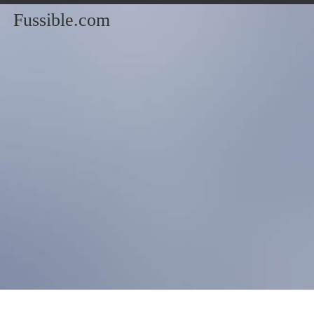
Fussible.com
Primary