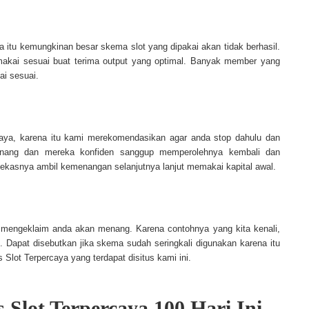
a itu kemungkinan besar skema slot yang dipakai akan tidak berhasil.
akai sesuai buat terima output yang optimal. Banyak member yang
ai sesuai.
ya, karena itu kami merekomendasikan agar anda stop dahulu dan
enang dan mereka konfiden sanggup memperolehnya kembali dan
elekasnya ambil kemenangan selanjutnya lanjut memakai kapital awal.
 mengeklaim anda akan menang. Karena contohnya yang kita kenali,
apat disebutkan jika skema sudah seringkali digunakan karena itu
lot Terpercaya yang terdapat disitus kami ini.
lot Terpercaya 100 Hari Ini