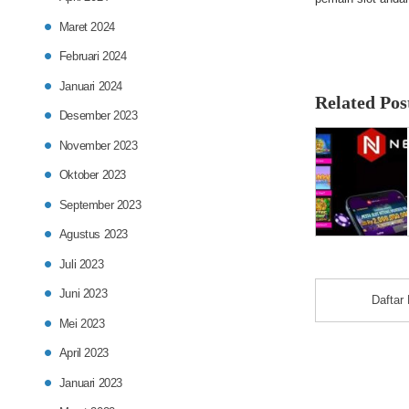
Maret 2024
Februari 2024
Januari 2024
Related Pos
Desember 2023
November 2023
Oktober 2023
September 2023
Agustus 2023
Juli 2023
Juni 2023
Daftar
Mei 2023
April 2023
Januari 2023