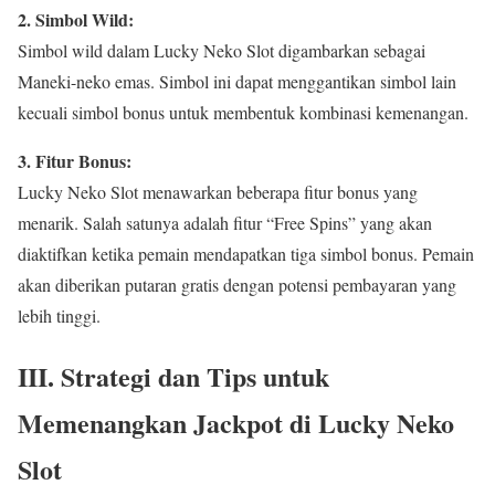
2. Simbol Wild:
Simbol wild dalam Lucky Neko Slot digambarkan sebagai
Maneki-neko emas. Simbol ini dapat menggantikan simbol lain
kecuali simbol bonus untuk membentuk kombinasi kemenangan.
3. Fitur Bonus:
Lucky Neko Slot menawarkan beberapa fitur bonus yang
menarik. Salah satunya adalah fitur “Free Spins” yang akan
diaktifkan ketika pemain mendapatkan tiga simbol bonus. Pemain
akan diberikan putaran gratis dengan potensi pembayaran yang
lebih tinggi.
III. Strategi dan Tips untuk
Memenangkan Jackpot di Lucky Neko
Slot