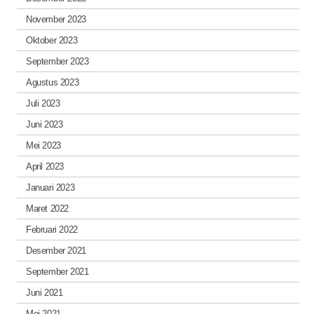
November 2023
Oktober 2023
September 2023
Agustus 2023
Juli 2023
Juni 2023
Mei 2023
April 2023
Januari 2023
Maret 2022
Februari 2022
Desember 2021
September 2021
Juni 2021
Mei 2021