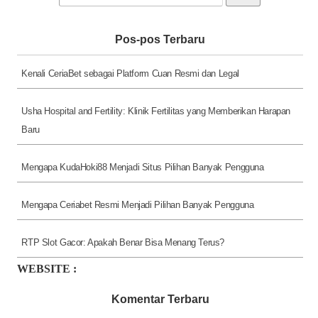
for:
Pos-pos Terbaru
Kenali CeriaBet sebagai Platform Cuan Resmi dan Legal
Usha Hospital and Fertility: Klinik Fertilitas yang Memberikan Harapan
Baru
Mengapa KudaHoki88 Menjadi Situs Pilihan Banyak Pengguna
Mengapa Ceriabet Resmi Menjadi Pilihan Banyak Pengguna
RTP Slot Gacor: Apakah Benar Bisa Menang Terus?
WEBSITE :
Komentar Terbaru