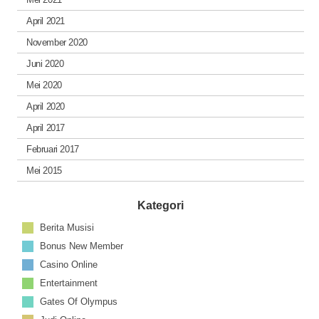
April 2021
November 2020
Juni 2020
Mei 2020
April 2020
April 2017
Februari 2017
Mei 2015
Kategori
Berita Musisi
Bonus New Member
Casino Online
Entertainment
Gates Of Olympus