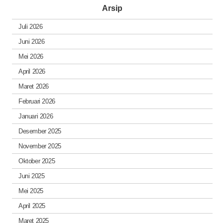
Arsip
Juli 2026
Juni 2026
Mei 2026
April 2026
Maret 2026
Februari 2026
Januari 2026
Desember 2025
November 2025
Oktober 2025
Juni 2025
Mei 2025
April 2025
Maret 2025