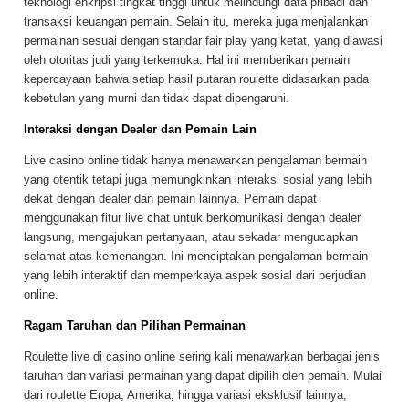
teknologi enkripsi tingkat tinggi untuk melindungi data pribadi dan
transaksi keuangan pemain. Selain itu, mereka juga menjalankan
permainan sesuai dengan standar fair play yang ketat, yang diawasi
oleh otoritas judi yang terkemuka. Hal ini memberikan pemain
kepercayaan bahwa setiap hasil putaran roulette didasarkan pada
kebetulan yang murni dan tidak dapat dipengaruhi.
Interaksi dengan Dealer dan Pemain Lain
Live casino online tidak hanya menawarkan pengalaman bermain
yang otentik tetapi juga memungkinkan interaksi sosial yang lebih
dekat dengan dealer dan pemain lainnya. Pemain dapat
menggunakan fitur live chat untuk berkomunikasi dengan dealer
langsung, mengajukan pertanyaan, atau sekadar mengucapkan
selamat atas kemenangan. Ini menciptakan pengalaman bermain
yang lebih interaktif dan memperkaya aspek sosial dari perjudian
online.
Ragam Taruhan dan Pilihan Permainan
Roulette live di casino online sering kali menawarkan berbagai jenis
taruhan dan variasi permainan yang dapat dipilih oleh pemain. Mulai
dari roulette Eropa, Amerika, hingga variasi eksklusif lainnya,