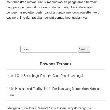
menghadirkan inovasi untuk meningkatkan pengalaman bermain
bagi para pemain judi di seluruh dunia. Jadi, jika Anda adalah
penggemar roulette, pertimbangkan untuk mencoba roulette live di
casino online dan rasakan sendiri semua keunggulannya!
Search
for:
Pos-pos Terbaru
Kenali CeriaBet sebagai Platform Cuan Resmi dan Legal
Usha Hospital and Fertility: Klinik Fertilitas yang Memberikan Harapan
Baru
Mengapa KudaHoki88 Menjadi Situs Pilihan Banyak Pengguna