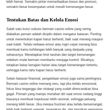
lebih hemat. Semakin pintar memanfaatkan bonus dan promosi,
semakin besar kesempatan untuk meraih kemenangan besar.
Tentukan Batas dan Kelola Emosi
Salah satu kunci sukses bermain casino online yang sering
diabaikan pemain adalah disiplin dalam mengatur batasan. Penting
untuk menentukan kapan harus berhenti, baik saat menang maupun
saat kalah. Terlalu terbawa emosi atau ingin cepat menang bisa
membuat kamu kehilangan lebih banyak uang daripada yang
seharusnya. Menetapkan limit taruhan dan target kemenangan
sebelum mulai bermain membantu menjaga kontrol. Misalnya,
tetapkan batas kerugian harian atau target kemenangan tertentu,
sehingga kamu tahu kapan harus berhenti.
Selain batasan finansial, pengelolaan emosi juga sama pentingnya.
Bermain casino online memang seru, tapi jika terlalu emosional,
fokus bisa terganggu dan strategi yang sudah direncanakan bisa
gagal. Pemain yang mampu menahan diri saat emosi sedang tinggi
biasanya membuat keputusan lebih rasional, sehingga peluang
menang lebih besar. Jika merasa frustrasi atau terlalu bersemangat,
lebih baik berhenti sejenak, tenangkan diri, dan lanjutkan permainan