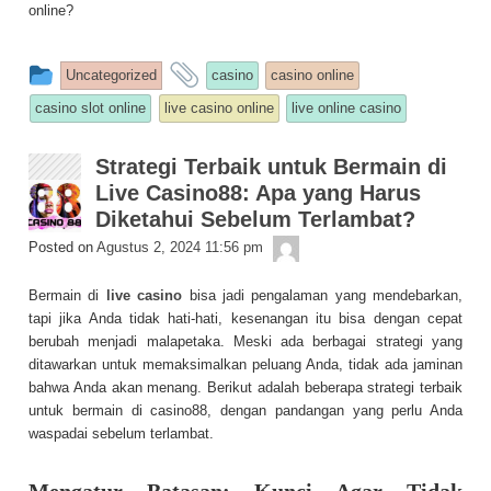
online?
This
and
Uncategorized
casino
casino online
entry
tagged
casino slot online
live casino online
live online casino
was
posted
Strategi Terbaik untuk Bermain di
in
Live Casino88: Apa yang Harus
Diketahui Sebelum Terlambat?
Felist
Posted on
Agustus 2, 2024 11:56 pm
Bermain di
live casino
bisa jadi pengalaman yang mendebarkan,
tapi jika Anda tidak hati-hati, kesenangan itu bisa dengan cepat
berubah menjadi malapetaka. Meski ada berbagai strategi yang
ditawarkan untuk memaksimalkan peluang Anda, tidak ada jaminan
bahwa Anda akan menang. Berikut adalah beberapa strategi terbaik
untuk bermain di casino88, dengan pandangan yang perlu Anda
waspadai sebelum terlambat.
Mengatur Batasan: Kunci Agar Tidak