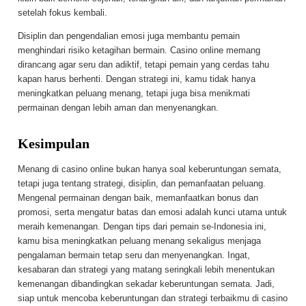
setelah fokus kembali.
Disiplin dan pengendalian emosi juga membantu pemain
menghindari risiko ketagihan bermain. Casino online memang
dirancang agar seru dan adiktif, tetapi pemain yang cerdas tahu
kapan harus berhenti. Dengan strategi ini, kamu tidak hanya
meningkatkan peluang menang, tetapi juga bisa menikmati
permainan dengan lebih aman dan menyenangkan.
Kesimpulan
Menang di casino online bukan hanya soal keberuntungan semata,
tetapi juga tentang strategi, disiplin, dan pemanfaatan peluang.
Mengenal permainan dengan baik, memanfaatkan bonus dan
promosi, serta mengatur batas dan emosi adalah kunci utama untuk
meraih kemenangan. Dengan tips dari pemain se-Indonesia ini,
kamu bisa meningkatkan peluang menang sekaligus menjaga
pengalaman bermain tetap seru dan menyenangkan. Ingat,
kesabaran dan strategi yang matang seringkali lebih menentukan
kemenangan dibandingkan sekadar keberuntungan semata. Jadi,
siap untuk mencoba keberuntungan dan strategi terbaikmu di casino