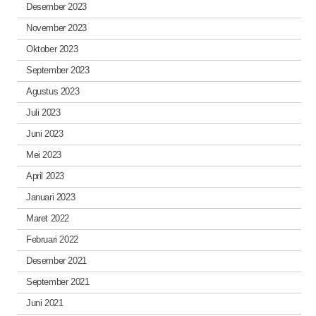
Desember 2023
November 2023
Oktober 2023
September 2023
Agustus 2023
Juli 2023
Juni 2023
Mei 2023
April 2023
Januari 2023
Maret 2022
Februari 2022
Desember 2021
September 2021
Juni 2021