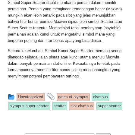
Simbol Super Scatter dapat membantu pemain dalam memilih
permainan. Pemain yang mengincar kemenangan besar (Maxwin)
mungkin akan lebih tertarik pada slot yang jelas menunjukkan
bahwa fitur bonus pemicu Maxwin dipicu oleh simbol Scatter atau
Super Scatter tertentu. Mempelajari tabel pembayaran (paytable)
permainan adalah kunci untuk mengetahui simbol mana yang
berperan penting dan fitur bonus apa yang bisa dipicu.
Secara keseluruhan, Simbol Kunci Super Scatter memang sering
dianggap sebagai jalan pintas atau kunci utama menuju Maxwin
dalam banyak permainan slot online. Kekuatannya terletak pada
kemampuannya memicu fitur bonus paling menguntungkan yang
menyimpan potensi pembayaran tertinggi.
This
and
Uncategorized
gates of olympus
olympus
entry
tagged
olympus super scatter
scatter
slot olympus
super scatter
was
posted
in