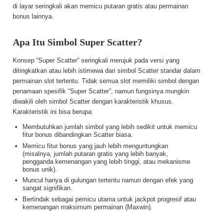
di layar seringkali akan memicu putaran gratis atau permainan
bonus lainnya.
Apa Itu Simbol Super Scatter?
Konsep “Super Scatter” seringkali merujuk pada versi yang
ditingkatkan atau lebih istimewa dari simbol Scatter standar dalam
permainan slot tertentu. Tidak semua slot memiliki simbol dengan
penamaan spesifik “Super Scatter”, namun fungsinya mungkin
diwakili oleh simbol Scatter dengan karakteristik khusus.
Karakteristik ini bisa berupa:
Membutuhkan jumlah simbol yang lebih sedikit untuk memicu
fitur bonus dibandingkan Scatter biasa.
Memicu fitur bonus yang jauh lebih menguntungkan
(misalnya, jumlah putaran gratis yang lebih banyak,
pengganda kemenangan yang lebih tinggi, atau mekanisme
bonus unik).
Muncul hanya di gulungan tertentu namun dengan efek yang
sangat signifikan.
Bertindak sebagai pemicu utama untuk jackpot progresif atau
kemenangan maksimum permainan (Maxwin).