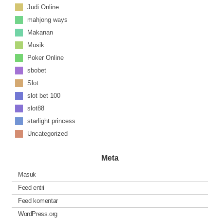
Judi Online
mahjong ways
Makanan
Musik
Poker Online
sbobet
Slot
slot bet 100
slot88
starlight princess
Uncategorized
Meta
Masuk
Feed entri
Feed komentar
WordPress.org