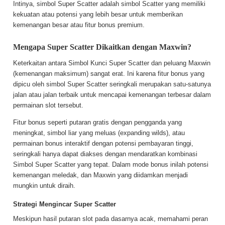
Intinya, simbol Super Scatter adalah simbol Scatter yang memiliki
kekuatan atau potensi yang lebih besar untuk memberikan
kemenangan besar atau fitur bonus premium.
Mengapa Super Scatter Dikaitkan dengan Maxwin?
Keterkaitan antara Simbol Kunci Super Scatter dan peluang Maxwin
(kemenangan maksimum) sangat erat. Ini karena fitur bonus yang
dipicu oleh simbol Super Scatter seringkali merupakan satu-satunya
jalan atau jalan terbaik untuk mencapai kemenangan terbesar dalam
permainan slot tersebut.
Fitur bonus seperti putaran gratis dengan pengganda yang
meningkat, simbol liar yang meluas (expanding wilds), atau
permainan bonus interaktif dengan potensi pembayaran tinggi,
seringkali hanya dapat diakses dengan mendaratkan kombinasi
Simbol Super Scatter yang tepat. Dalam mode bonus inilah potensi
kemenangan meledak, dan Maxwin yang diidamkan menjadi
mungkin untuk diraih.
Strategi Mengincar Super Scatter
Meskipun hasil putaran slot pada dasarnya acak, memahami peran