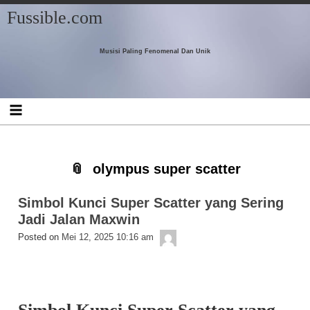
Skip
Skip
Skip
Skip
Skip
Skip
Skip
Skip
Fussible.com
to
to
to
to
to
to
to
to
content
SEARCH-
RECENT-
BLOCK-
RECENT-
ARCHIVES-
CATEGORIES-
META-
2
POSTS-
2
COMMENTS-
2
2
2
2
2
Musisi Paling Fenomenal Dan Unik
olympus super scatter
Simbol Kunci Super Scatter yang Sering
Jadi Jalan Maxwin
Felist
Posted on
Mei 12, 2025 10:16 am