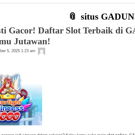
situs GADU
sti Gacor! Daftar Slot Terbaik d
mu Jutawan!
Felist
er 5, 2025 1:23 am