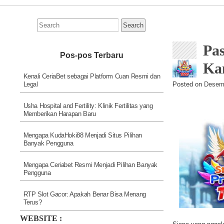
Navigation
Search
for:
Pa
Pos-pos Terbaru
Ka
Kenali CeriaBet sebagai Platform Cuan Resmi dan
Legal
Posted on
Desemb
Usha Hospital and Fertility: Klinik Fertilitas yang
Memberikan Harapan Baru
Mengapa KudaHoki88 Menjadi Situs Pilihan
Banyak Pengguna
Mengapa Ceriabet Resmi Menjadi Pilihan Banyak
Pengguna
RTP Slot Gacor: Apakah Benar Bisa Menang
Terus?
WEBSITE :