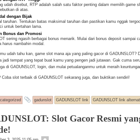
ng udah disebut, RTP adalah salah satu faktor penting dalam memilih game s
ebutkan di atas.
dal dengan Bijak
l taruhan. Tentukan batas maksimal taruhan dan pastikan kamu nggak tergoda
ci untuk bertahan lama.
n Bonus dan Promosi
sering ngasih berbagai bonus menarik. Mulai dari bonus deposit sampai c
a harus nambahin modal.
amu udah tahu kan, game slot mana aja yang paling gacor di GADUNSLOT? D
adi tempat yang tepat buat kamu yang pengen jadi jutawan. Gak cuma seru
juga di GADUNSLOT, login, dan mulai petualanganmu untuk meraih keuntunga
? Coba slot terbaik di GADUNSLOT sekarang juga, dan buktikan sendiri!
is
and
categorized
gadunslot
GADUNSLOT link
GADUNSLOT link alternat
try
tagged
DUNSLOT: Slot Gacor Resmi yan
s
de!
sted
Felist
er 3, 2025 11:05 pm