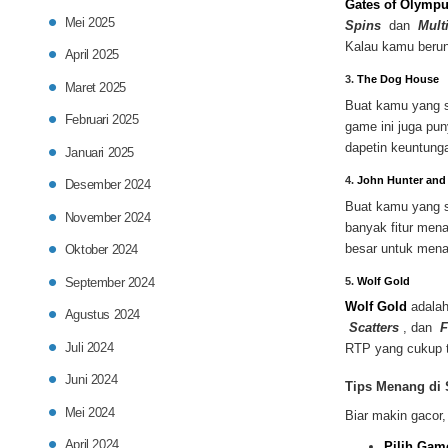
Gates of Olymp
Mei 2025
Spins
dan
Multi
Kalau kamu berunt
April 2025
3.
The Dog House
Maret 2025
Buat kamu yang 
Februari 2025
game ini juga pu
dapetin keuntung
Januari 2025
4.
John Hunter and
Desember 2024
Buat kamu yang 
November 2024
banyak fitur mena
besar untuk mena
Oktober 2024
September 2024
5.
Wolf Gold
Wolf Gold
adalah
Agustus 2024
Scatters
, dan
F
Juli 2024
RTP yang cukup t
Juni 2024
Tips Menang di
Mei 2024
Biar makin gacor
April 2024
Pilih Gam