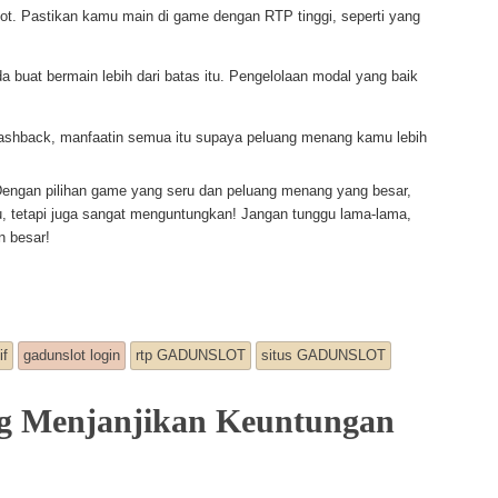
lot. Pastikan kamu main di game dengan RTP tinggi, seperti yang
 buat bermain lebih dari batas itu. Pengelolaan modal yang baik
ashback, manfaatin semua itu supaya peluang menang kamu lebih
engan pilihan game yang seru dan peluang menang yang besar,
, tetapi juga sangat menguntungkan! Jangan tunggu lama-lama,
n besar!
if
gadunslot login
rtp GADUNSLOT
situs GADUNSLOT
g Menjanjikan Keuntungan