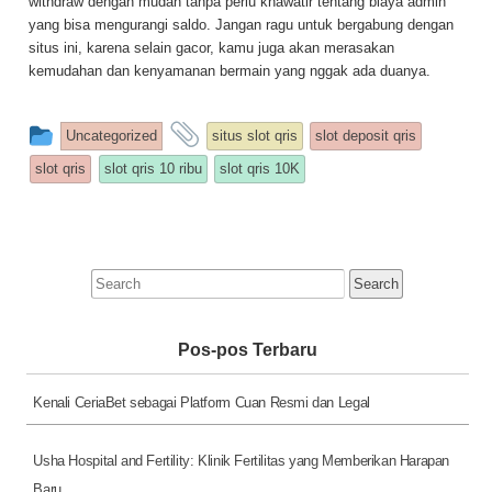
withdraw dengan mudah tanpa perlu khawatir tentang biaya admin
yang bisa mengurangi saldo. Jangan ragu untuk bergabung dengan
situs ini, karena selain gacor, kamu juga akan merasakan
kemudahan dan kenyamanan bermain yang nggak ada duanya.
This
and
Uncategorized
situs slot qris
slot deposit qris
entry
tagged
slot qris
slot qris 10 ribu
slot qris 10K
was
posted
in
Search
for:
Pos-pos Terbaru
Kenali CeriaBet sebagai Platform Cuan Resmi dan Legal
Usha Hospital and Fertility: Klinik Fertilitas yang Memberikan Harapan
Baru