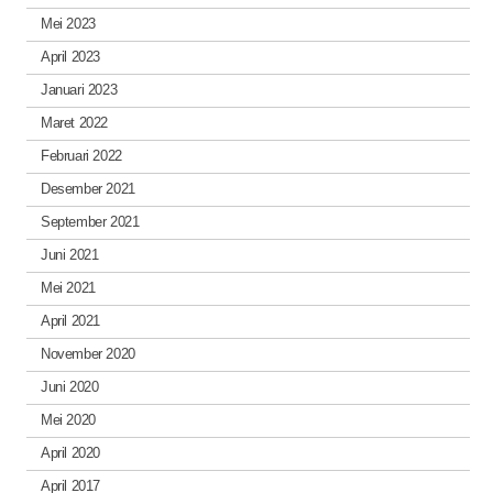
Mei 2023
April 2023
Januari 2023
Maret 2022
Februari 2022
Desember 2021
September 2021
Juni 2021
Mei 2021
April 2021
November 2020
Juni 2020
Mei 2020
April 2020
April 2017