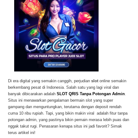
Di era digital yang semakin canggih, perjudian
slot
online semakin
berkembang pesat di Indonesia. Salah satu yang lagi viral dan
banyak dibicarakan adalah
SLOT QRIS Tanpa Potongan Admin
.
Situs ini menawarkan pengalaman bermain slot yang super
gampang dan menguntungkan, terutama dengan deposit rendah
cuma 10 ribu rupiah. Tapi, yang bikin makin viral adalah fitur tanpa
potongan admin, yang pastinya bikin pemain merasa lebih puas dan
nggak takut rugi. Penasaran kenapa situs ini jadi favorit? Simak
terus artikel ini!