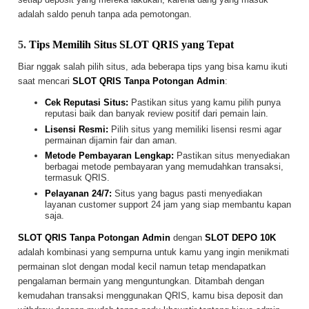
adalah saldo penuh tanpa ada pemotongan.
5.
Tips Memilih Situs SLOT QRIS yang Tepat
Biar nggak salah pilih situs, ada beberapa tips yang bisa kamu ikuti
saat mencari
SLOT QRIS Tanpa Potongan Admin
:
Cek Reputasi Situs:
Pastikan situs yang kamu pilih punya
reputasi baik dan banyak review positif dari pemain lain.
Lisensi Resmi:
Pilih situs yang memiliki lisensi resmi agar
permainan dijamin fair dan aman.
Metode Pembayaran Lengkap:
Pastikan situs menyediakan
berbagai metode pembayaran yang memudahkan transaksi,
termasuk QRIS.
Pelayanan 24/7:
Situs yang bagus pasti menyediakan
layanan customer support 24 jam yang siap membantu kapan
saja.
SLOT QRIS Tanpa Potongan Admin
dengan
SLOT DEPO 10K
adalah kombinasi yang sempurna untuk kamu yang ingin menikmati
permainan slot dengan modal kecil namun tetap mendapatkan
pengalaman bermain yang menguntungkan. Ditambah dengan
kemudahan transaksi menggunakan QRIS, kamu bisa deposit dan