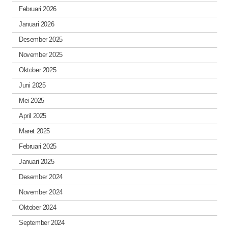
Februari 2026
Januari 2026
Desember 2025
November 2025
Oktober 2025
Juni 2025
Mei 2025
April 2025
Maret 2025
Februari 2025
Januari 2025
Desember 2024
November 2024
Oktober 2024
September 2024