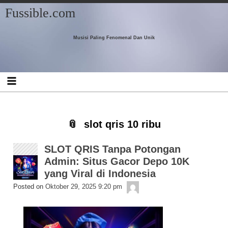
Skip
Skip
Skip
Skip
Skip
Skip
Skip
Skip
Fussible.com
to
to
to
to
to
to
to
to
content
SEARCH-
RECENT-
BLOCK-
RECENT-
ARCHIVES-
CATEGORIES-
META-
2
POSTS-
2
COMMENTS-
2
2
2
2
2
Musisi Paling Fenomenal Dan Unik
slot qris 10 ribu
SLOT QRIS Tanpa Potongan
Admin: Situs Gacor Depo 10K
yang Viral di Indonesia
Felist
Posted on
Oktober 29, 2025 9:20 pm