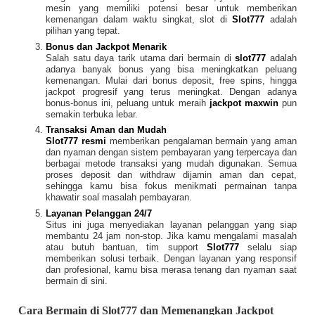
mesin yang memiliki potensi besar untuk memberikan
kemenangan dalam waktu singkat, slot di
Slot777
adalah
pilihan yang tepat.
Bonus dan Jackpot Menarik
Salah satu daya tarik utama dari bermain di
slot777
adalah
adanya banyak bonus yang bisa meningkatkan peluang
kemenangan. Mulai dari bonus deposit, free spins, hingga
jackpot progresif yang terus meningkat. Dengan adanya
bonus-bonus ini, peluang untuk meraih
jackpot maxwin
pun
semakin terbuka lebar.
Transaksi Aman dan Mudah
Slot777 resmi
memberikan pengalaman bermain yang aman
dan nyaman dengan sistem pembayaran yang terpercaya dan
berbagai metode transaksi yang mudah digunakan. Semua
proses deposit dan withdraw dijamin aman dan cepat,
sehingga kamu bisa fokus menikmati permainan tanpa
khawatir soal masalah pembayaran.
Layanan Pelanggan 24/7
Situs ini juga menyediakan layanan pelanggan yang siap
membantu 24 jam non-stop. Jika kamu mengalami masalah
atau butuh bantuan, tim support
Slot777
selalu siap
memberikan solusi terbaik. Dengan layanan yang responsif
dan profesional, kamu bisa merasa tenang dan nyaman saat
bermain di sini.
Cara Bermain di Slot777 dan Memenangkan Jackpot