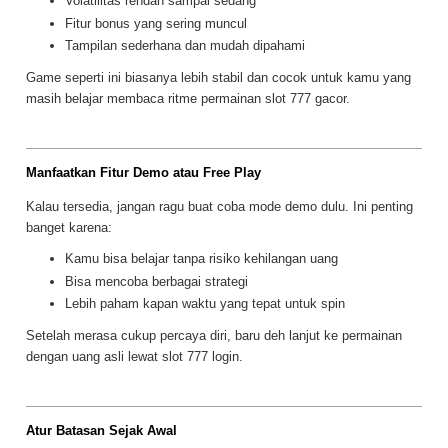
Volatilitas rendah sampai sedang
Fitur bonus yang sering muncul
Tampilan sederhana dan mudah dipahami
Game seperti ini biasanya lebih stabil dan cocok untuk kamu yang
masih belajar membaca ritme permainan slot 777 gacor.
Manfaatkan Fitur Demo atau Free Play
Kalau tersedia, jangan ragu buat coba mode demo dulu. Ini penting
banget karena:
Kamu bisa belajar tanpa risiko kehilangan uang
Bisa mencoba berbagai strategi
Lebih paham kapan waktu yang tepat untuk spin
Setelah merasa cukup percaya diri, baru deh lanjut ke permainan
dengan uang asli lewat slot 777 login.
Atur Batasan Sejak Awal