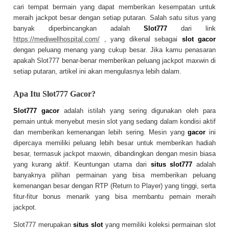
cari tempat bermain yang dapat memberikan kesempatan untuk
meraih jackpot besar dengan setiap putaran. Salah satu situs yang
banyak diperbincangkan adalah
Slot777
dari link
https://mediwellhospital.com/
, yang dikenal sebagai
slot gacor
dengan peluang menang yang cukup besar. Jika kamu penasaran
apakah Slot777 benar-benar memberikan peluang jackpot maxwin di
setiap putaran, artikel ini akan mengulasnya lebih dalam.
Apa Itu Slot777 Gacor?
Slot777 gacor
adalah istilah yang sering digunakan oleh para
pemain untuk menyebut mesin slot yang sedang dalam kondisi aktif
dan memberikan kemenangan lebih sering. Mesin yang
gacor
ini
dipercaya memiliki peluang lebih besar untuk memberikan hadiah
besar, termasuk jackpot maxwin, dibandingkan dengan mesin biasa
yang kurang aktif. Keuntungan utama dari
situs slot777
adalah
banyaknya pilihan permainan yang bisa memberikan peluang
kemenangan besar dengan RTP (Return to Player) yang tinggi, serta
fitur-fitur bonus menarik yang bisa membantu pemain meraih
jackpot.
Slot777 merupakan
situs slot
yang memiliki koleksi permainan slot