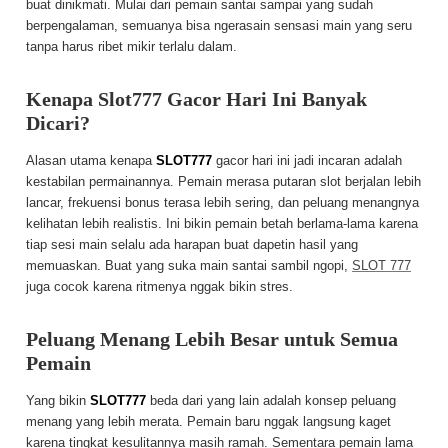
buat dinikmati. Mulai dari pemain santai sampai yang sudah
berpengalaman, semuanya bisa ngerasain sensasi main yang seru
tanpa harus ribet mikir terlalu dalam.
Kenapa Slot777 Gacor Hari Ini Banyak
Dicari?
Alasan utama kenapa
SLOT777
gacor hari ini jadi incaran adalah
kestabilan permainannya. Pemain merasa putaran slot berjalan lebih
lancar, frekuensi bonus terasa lebih sering, dan peluang menangnya
kelihatan lebih realistis. Ini bikin pemain betah berlama-lama karena
tiap sesi main selalu ada harapan buat dapetin hasil yang
memuaskan. Buat yang suka main santai sambil ngopi,
SLOT 777
juga cocok karena ritmenya nggak bikin stres.
Peluang Menang Lebih Besar untuk Semua
Pemain
Yang bikin
SLOT777
beda dari yang lain adalah konsep peluang
menang yang lebih merata. Pemain baru nggak langsung kaget
karena tingkat kesulitannya masih ramah. Sementara pemain lama