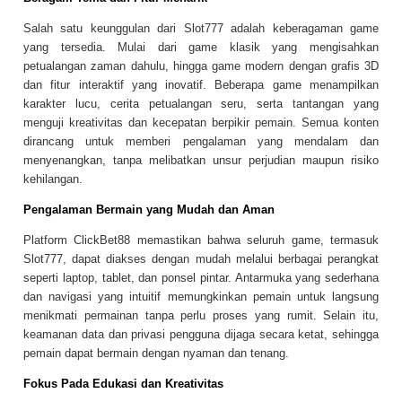
Salah satu keunggulan dari Slot777 adalah keberagaman game
yang tersedia. Mulai dari game klasik yang mengisahkan
petualangan zaman dahulu, hingga game modern dengan grafis 3D
dan fitur interaktif yang inovatif. Beberapa game menampilkan
karakter lucu, cerita petualangan seru, serta tantangan yang
menguji kreativitas dan kecepatan berpikir pemain. Semua konten
dirancang untuk memberi pengalaman yang mendalam dan
menyenangkan, tanpa melibatkan unsur perjudian maupun risiko
kehilangan.
Pengalaman Bermain yang Mudah dan Aman
Platform ClickBet88 memastikan bahwa seluruh game, termasuk
Slot777, dapat diakses dengan mudah melalui berbagai perangkat
seperti laptop, tablet, dan ponsel pintar. Antarmuka yang sederhana
dan navigasi yang intuitif memungkinkan pemain untuk langsung
menikmati permainan tanpa perlu proses yang rumit. Selain itu,
keamanan data dan privasi pengguna dijaga secara ketat, sehingga
pemain dapat bermain dengan nyaman dan tenang.
Fokus Pada Edukasi dan Kreativitas