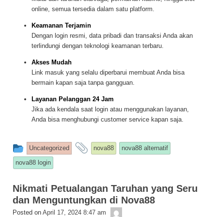
online, semua tersedia dalam satu platform.
Keamanan Terjamin
Dengan login resmi, data pribadi dan transaksi Anda akan
terlindungi dengan teknologi keamanan terbaru.
Akses Mudah
Link masuk yang selalu diperbarui membuat Anda bisa
bermain kapan saja tanpa gangguan.
Layanan Pelanggan 24 Jam
Jika ada kendala saat login atau menggunakan layanan,
Anda bisa menghubungi customer service kapan saja.
This
and
Uncategorized
nova88
nova88 alternatif
entry
tagged
nova88 login
was
posted
Nikmati Petualangan Taruhan yang Seru
in
dan Menguntungkan di Nova88
Felist
Posted on
April 17, 2024 8:47 am