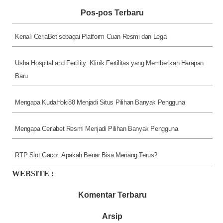
Pos-pos Terbaru
Kenali CeriaBet sebagai Platform Cuan Resmi dan Legal
Usha Hospital and Fertility: Klinik Fertilitas yang Memberikan Harapan
Baru
Mengapa KudaHoki88 Menjadi Situs Pilihan Banyak Pengguna
Mengapa Ceriabet Resmi Menjadi Pilihan Banyak Pengguna
RTP Slot Gacor: Apakah Benar Bisa Menang Terus?
WEBSITE :
Komentar Terbaru
Arsip