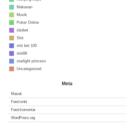
Makanan
Musik
Poker Online
sbobet
Slot
slot bet 100
slot88
starlight princess
Uncategorized
Meta
Masuk
Feed entri
Feed komentar
WordPress.org