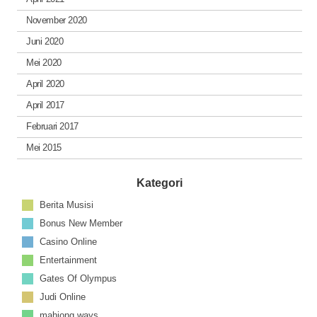
November 2020
Juni 2020
Mei 2020
April 2020
April 2017
Februari 2017
Mei 2015
Kategori
Berita Musisi
Bonus New Member
Casino Online
Entertainment
Gates Of Olympus
Judi Online
mahjong ways