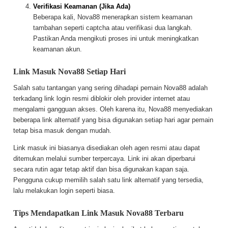
Verifikasi Keamanan (Jika Ada)
Beberapa kali, Nova88 menerapkan sistem keamanan
tambahan seperti captcha atau verifikasi dua langkah.
Pastikan Anda mengikuti proses ini untuk meningkatkan
keamanan akun.
Link Masuk Nova88 Setiap Hari
Salah satu tantangan yang sering dihadapi pemain Nova88 adalah
terkadang link login resmi diblokir oleh provider internet atau
mengalami gangguan akses. Oleh karena itu, Nova88 menyediakan
beberapa link alternatif yang bisa digunakan setiap hari agar pemain
tetap bisa masuk dengan mudah.
Link masuk ini biasanya disediakan oleh agen resmi atau dapat
ditemukan melalui sumber terpercaya. Link ini akan diperbarui
secara rutin agar tetap aktif dan bisa digunakan kapan saja.
Pengguna cukup memilih salah satu link alternatif yang tersedia,
lalu melakukan login seperti biasa.
Tips Mendapatkan Link Masuk Nova88 Terbaru