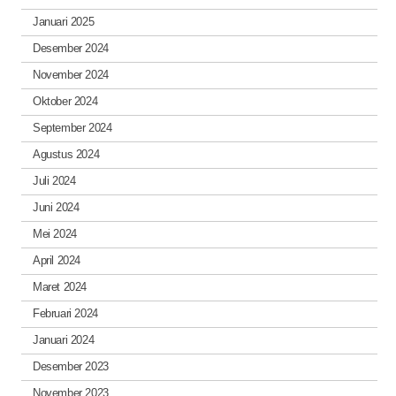
Januari 2025
Desember 2024
November 2024
Oktober 2024
September 2024
Agustus 2024
Juli 2024
Juni 2024
Mei 2024
April 2024
Maret 2024
Februari 2024
Januari 2024
Desember 2023
November 2023