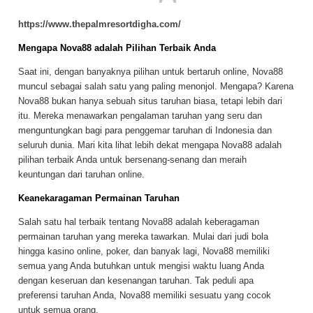
https://www.thepalmresortdigha.com/
Mengapa Nova88 adalah Pilihan Terbaik Anda
Saat ini, dengan banyaknya pilihan untuk bertaruh online, Nova88
muncul sebagai salah satu yang paling menonjol. Mengapa? Karena
Nova88 bukan hanya sebuah situs taruhan biasa, tetapi lebih dari
itu. Mereka menawarkan pengalaman taruhan yang seru dan
menguntungkan bagi para penggemar taruhan di Indonesia dan
seluruh dunia. Mari kita lihat lebih dekat mengapa Nova88 adalah
pilihan terbaik Anda untuk bersenang-senang dan meraih
keuntungan dari taruhan online.
Keanekaragaman Permainan Taruhan
Salah satu hal terbaik tentang Nova88 adalah keberagaman
permainan taruhan yang mereka tawarkan. Mulai dari judi bola
hingga kasino online, poker, dan banyak lagi, Nova88 memiliki
semua yang Anda butuhkan untuk mengisi waktu luang Anda
dengan keseruan dan kesenangan taruhan. Tak peduli apa
preferensi taruhan Anda, Nova88 memiliki sesuatu yang cocok
untuk semua orang.