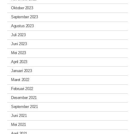
Oktober 2023
September 2023
Agustus 2023
Juli 2023
Juni 2023
Mei 2023
April 2023
Januari 2023
Maret 2022
Februari 2022
Desember 2021
September 2021
Juni 2021
Mei 2021
April 2021